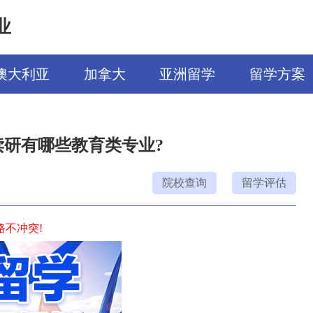
业
澳大利亚
加拿大
亚洲留学
留学方案
读研有哪些教育类专业?
院校查询
留学评估
不冲突!