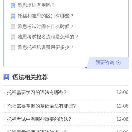
性从句等。
雅思培训有用吗？
01
非谓语动词：非谓语动词包括动词不定式、动名词、分词
托福和雅思的区别有哪些？
02
等。考生需要掌握它们的用法和区别，如动词不定式的用
雅思考试时间在什么时候？
03
法、动名词和现在分词的区别等。
雅思考试报名流程是怎样的？
04
形容词和副词的比较级和最高级：考生需要掌握形容词和副
雅思托福培训费用要多少？
05
词的比较级和最高级的构成规则和用法，如more、most的用
法等。
我要咨询
介词和副词：介词和副词在英语语法中有着广泛的用途。考
语法相关推荐
生需要掌握它们的用法和区别，如介词at、in、with的用法
等。
​托福需要学习的语法有哪些?
12-06
对于托福考试要掌握的语法就介绍到这里了，想了解更多相
托福需要掌握的基础语法有哪些?
12-06
关信息，敬请关注
佳航留学网
托福考试频道或点击右侧按钮
托福考试中有哪些重要的语法?
12-06
在线咨询。
相关推荐：