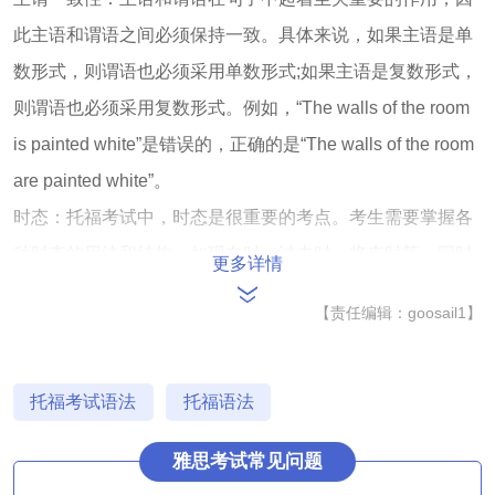
此主语和谓语之间必须保持一致。具体来说，如果主语是单
数形式，则谓语也必须采用单数形式;如果主语是复数形式，
则谓语也必须采用复数形式。例如，“The walls of the room
is painted white”是错误的，正确的是“The walls of the room
are painted white”。
时态：托福考试中，时态是很重要的考点。考生需要掌握各
种时态的用法和结构，如现在时、过去时、将来时等。同时
更多详情
还需要理解复杂时态，如进行时、完成时等。
【责任编辑：goosail1】
虚拟语气：虚拟语气用来表达假设、条件和主观愿望等。考
生需要掌握虚拟语气的用法和结构，如条件句、wish、if
only等。
托福考试语法
托福语法
从句：从句是英语语法中的一个重要部分。考生需要掌握各
雅思考试常见问题
种从句的用法和结构，如名词性从句、形容词性从句和副词