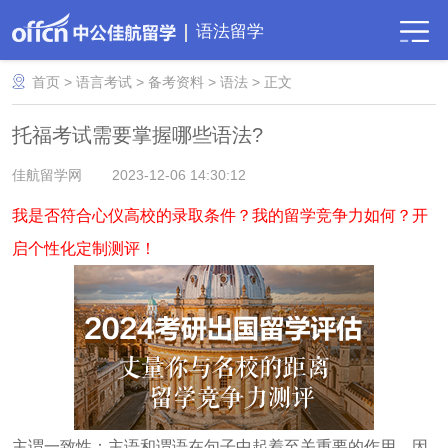
语法留学
首页
>
语言考试
>
备考资料
>
语法
> 正文
托福考试需要掌握哪些语法?
佳航留学网
2023-12-06 14:30:12
我是否符合心仪高校的录取条件？我的留学竞争力如何？开
启个性化定制测评！
主谓一致性：主语和谓语在句子中起着至关重要的作用，因