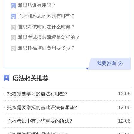
其他结构。
雅思培训有用吗？
01
4、主谓一致
托福和雅思的区别有哪些？
02
在英语句子里，谓语受主语支配，其动词必须和主语在人称
雅思考试时间在什么时候？
03
和数上保持一致，这就叫主谓一致。寻其规律，大致可归纳
雅思考试报名流程是怎样的？
04
为三个原则，即语法一致、逻辑意义一致和就近一致原则。
雅思托福培训费用要多少？
05
5、比较
在新托福阅读考试中比较两个事物时，用比较级，也就是-er
我要咨询
形式或者用修饰词less和more。当比较多于两个以上的事物
语法相关推荐
时，用高级，也就是-est形式或者做most和least 修饰。
6、措辞错误
​托福需要学习的语法有哪些?
12-06
在新托福阅读考试中包括its/it's，affect/effect，lie/lay这类长
托福需要掌握的基础语法有哪些?
12-06
相类似的词常常容易被错用，从而引起审阅者的困惑。如果
托福考试中有哪些重要的语法?
12-06
你不能确定如何用这些词的话，就尽量避免使用。
7、双重否定