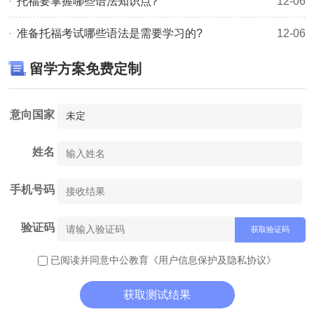
托福要掌握哪些语法知识点?
12-06
在新托福阅读考试中与中文不同，在英语里，双重否定很容
准备托福考试哪些语法是需要学习的?
12-06
易出问题，类似于"not none"，"hardly none"和"not never"这
样的双重否定都是不正确的。
留学方案免费定制
8、措辞错误
措辞错误讲的是常常被用错的词、这些词包括its/it's，
意向国家
affect/effect，lie/lay等其它词。措辞错误尤其会令读者困
姓名
饶。如果你在作文里犯了一个这样的错误，评分员会马上注
意到。如果你不能确定如问用这些的词的话,就不用它们。可
手机号码
是如果你知道如何用它们，那我就鼓励你放心地用——托福
考试的作文评分员将会对你有深刻的印象。
验证码
获取验证码
对于托福需要学习的语法就介绍到这里了，想了解更多相关
已阅读并同意中公教育
《用户信息保护及隐私协议》
信息，敬请关注
佳航留学网
托福考试频道，亦可点击右侧按
获取测试结果
钮在线咨询。