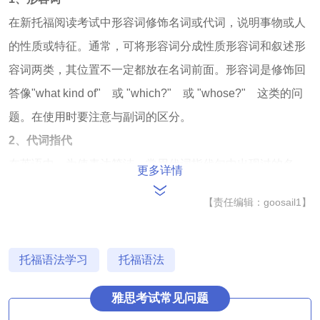
在新托福阅读考试中形容词修饰名词或代词，说明事物或人
的性质或特征。通常，可将形容词分成性质形容词和叙述形
容词两类，其位置不一定都放在名词前面。形容词是修饰回
答像"what kind of" 或 "which?" 或 "whose?" 这类的问
题。在使用时要注意与副词的区分。
2、代词指代
在英语中，为使表达简洁，常用代词指代句中出现过的名
更多详情
词。这个代词要和指代对象在人称和数方面保持一致。如出
【责任编辑：goosail1】
现Mary，则代词只能是she(主格)或her(宾格);如指代对象是
students，则代词只能是they(主格)或them(宾格)。当然，这
只是代词指代的基本常识
托福语法学习
托福语法
3、副词
雅思考试常见问题
在新托福阅读考试中的副词通常修饰动词，形容词，副词或