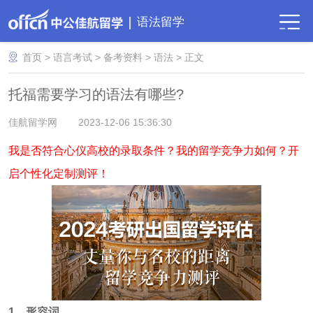
语法留学
首页
>
语言考试
>
备考资料
>
语法
> 正文
​托福需要学习的语法有哪些?
佳航留学网
2023-12-06 15:36:30
我是否符合心仪高校的录取条件？我的留学竞争力如何？开
启个性化定制测评！
1、形容词