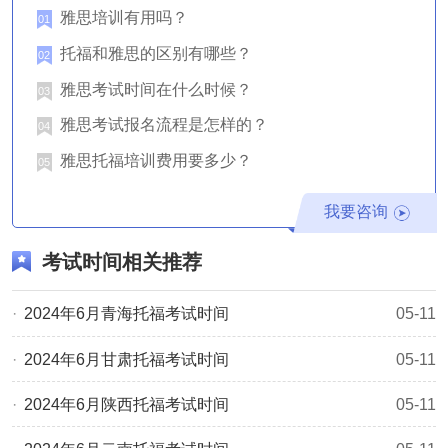
早起到达考场，避免延误考试。
雅思培训有用吗？
01
考试费用
托福和雅思的区别有哪些？
02
参加托福考试是必须要支付费用的，目前，费用为2100元，
雅思考试时间在什么时候？
03
且需要在报名时支付，并非考试当天支付。在报名阶段，首
雅思考试报名流程是怎样的？
04
先要在托福报名网站注册个人账号，第二步就是支付考试费
雅思托福培训费用要多少？
05
用，只有在完成费用支付后，才可以进行最后一步注册考
试。
我要咨询
不过大家可以方向，第二步的支付费用，实际上是将考试费
考试时间相关推荐
用先预存到托福报名系统的个人账户中，如果最终没有报名
考试，那么是不会扣除费用的，并且随时可以退回。
2024年6月青海托福考试时间
05-11
此外，大家在支付费用时，可以多付一些，以免后续需要其
2024年6月甘肃托福考试时间
05-11
他服务，例如转考、退考、成绩复议等等。不同的服务所需
2024年6月陕西托福考试时间
05-11
费用不同，大家可以在托福报名官网查看具体的费用信息。
关于2024年6月广东托福考试时间的介绍就到这里了，想了