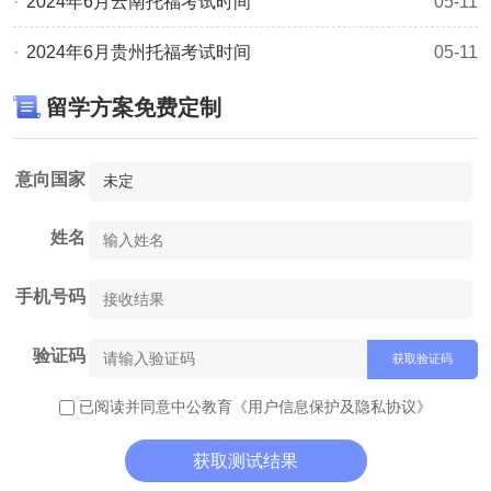
2024年6月云南托福考试时间
05-11
解更多相关信息，敬请关注
中公佳航留学网
托福考试频道或
2024年6月贵州托福考试时间
05-11
点击右侧按钮在线咨询。
推荐阅读：
留学方案免费定制
中国香港留学：幼小中升学、专升本、副学士/本科、预科
班、硕士/博士升学规划，背景提升!
意向国家
姓名
手机号码
验证码
获取验证码
已阅读并同意中公教育
《用户信息保护及隐私协议》
获取测试结果