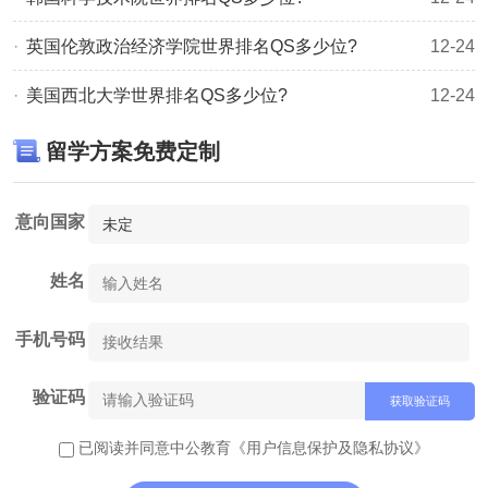
以上就是对中国香港中文大学2025年qs世界大学排名的简单
​英国伦敦政治经济学院世界排名QS多少位?
12-24
介绍，想了解更多相关信息，敬请关注
中公佳航留学网
中国
美国西北大学世界排名QS多少位?
12-24
香港留学频道，也可点击右侧按钮在线咨询。
相关推荐：
留学方案免费定制
香港/澳门中文授课培训：丰富申请经验的顾问团队，业内优
秀文书老师团队，提供个性化院校规划申请策略，定制背景
意向国家
提升方案，助力学生申请!
姓名
手机号码
验证码
获取验证码
已阅读并同意中公教育
《用户信息保护及隐私协议》