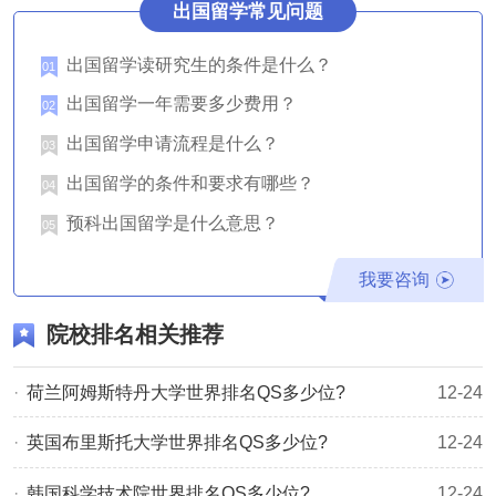
出国留学常见问题
位，升至今年的世界第36位。
香港中文大学是香港唯一有诺贝尔奖得主、菲尔兹奖得主、
出国留学读研究生的条件是什么？
01
图灵奖得主任教的大学。学校设有8个学院：文学院、工商
出国留学一年需要多少费用？
02
管理学院、教育学院、工程学院、法律学院、医学院、理学
出国留学申请流程是什么？
03
院和社会科学院，开设多个主修、副修和双学位学士课程。
出国留学的条件和要求有哪些？
04
此外，学校还与北京大学、清华大学、美国西北大学、伦敦
预科出国留学是什么意思？
05
国王学院等高校合办多个本科及硕士课程。
中大是全港唯一实行书院制的大学。所有中大全日制本科生
我要咨询
都可选择一所书院，成为该院的一分子。每所书院都是独树
院校排名相关推荐
一帜的，有各自的文化，但汇聚在一起，却塑造了中文大学
的精神面貌。书院是和谐融洽的群体，各有宿舍、饭堂及其
荷兰阿姆斯特丹大学世界排名QS多少位?
12-24
他设施，并举办各种活动，这些活动包括海外交流及外访计
​英国布里斯托大学世界排名QS多少位?
12-24
划，研讨会，师友计划，社区服务，语文、资讯科技和领袖
才能训练，还有多种学生社团组织的课外活动。
韩国科学技术院世界排名QS多少位?
12-24