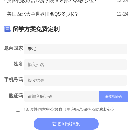
​英国伦敦政治经济学院世界排名QS多少位?
12-24
信息，敬请关注
中公佳航留学网
资讯或点击右侧按钮在线咨
美国西北大学世界排名QS多少位?
12-24
询。
相关推荐：
留学方案免费定制
香港/澳门中文授课培训：丰富申请经验的顾问团队，业内优
秀文书老师团队，提供个性化院校规划申请策略，定制背景
意向国家
提升方案，助力学生申请!
姓名
手机号码
验证码
获取验证码
已阅读并同意中公教育
《用户信息保护及隐私协议》
获取测试结果