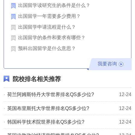
2019南洋理工大学世界排名QS第12位
出国留学读研究生的条件是什么？
01
2018南洋理工大学世界排名QS第11位
出国留学一年需要多少费用？
02
2017南洋理工大学世界排名QS第13位
出国留学申请流程是什么？
03
2016南洋理工大学世界排名QS第13位
出国留学的条件和要求有哪些？
04
通过南洋理工大学近10年的QS世界排名情况可以看出，南
预科出国留学是什么意思？
05
大始终位列前二十。虽然说不同的排名榜单中，排名情况会
有差别，但作为权威排名之一的QS，也能够说明该校的实力
我要咨询
之雄厚。但申请南大的难度也是不低的，因此建议大家早做
院校排名相关推荐
准备，有充足把握之后再尝试申请。此外，除了学校的知名
度，大家也要考虑心仪专业的情况，如果意向专业并非该校
荷兰阿姆斯特丹大学世界排名QS多少位?
12-24
的优势专业，那么考虑一下其他学校也是很不错的。
​英国布里斯托大学世界排名QS多少位?
12-24
对于新加坡南洋理工大学世界排名的介绍就到这里了，想了
韩国科学技术院世界排名QS多少位?
12-24
解更多相关信息，敬请关注
新加坡留学网
资讯，也可点击右
侧按钮在线咨询。